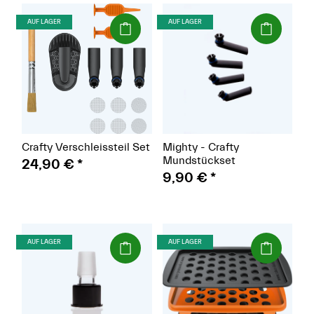
(Paket)
(Paket)
AUF LAGER
AUF LAGER
Crafty Verschleissteil Set
Mighty - Crafty
Mundstückset
24,90 €
*
9,90 €
*
(Paket)
(Paket)
AUF LAGER
AUF LAGER