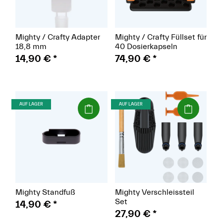
Mighty / Crafty Adapter
Mighty / Crafty Füllset für
18,8 mm
40 Dosierkapseln
14,90 €
*
74,90 €
*
(Paket)
(Paket)
AUF LAGER
AUF LAGER
Mighty Standfuß
Mighty Verschleissteil
Set
14,90 €
*
27,90 €
*