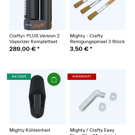
Crafty+ PLUS Version 2
Mighty - Crafty
Vaporizer Komplettset
Reinigungspinsel 3 Stück
289,00 €
*
3,50 €
*
(Paket)
(Paket)
AUF LAGER
AUSVERKAUFT
Mighty Kühleinheit
Mighty / Crafty Easy