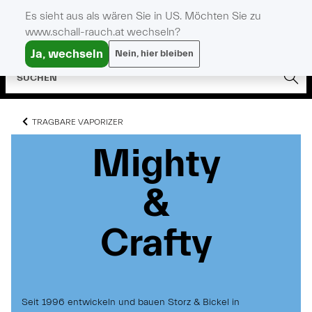
Es sieht aus als wären Sie in US. Möchten Sie zu
www.schall-rauch.at wechseln?
Ja, wechseln
Nein, hier bleiben
TRAGBARE VAPORIZER
Mighty
Mighty
Mighty
&
&
&
Crafty
Crafty
Crafty
Seit 1996 entwickeln und bauen Storz & Bickel in