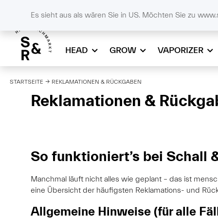
DE
SCHALL & RAUCH
+43732908086
online
Es sieht aus als wären Sie in US. Möchten Sie zu www.
HEAD
GROW
VAPORIZER
STARTSEITE
REKLAMATIONEN & RÜCKGABEN
Reklamationen & Rückga
So funktioniert’s bei Schall
Manchmal läuft nicht alles wie geplant – das ist mensc
eine Übersicht der häufigsten Reklamations- und Rückg
Allgemeine Hinweise (für alle Fäl