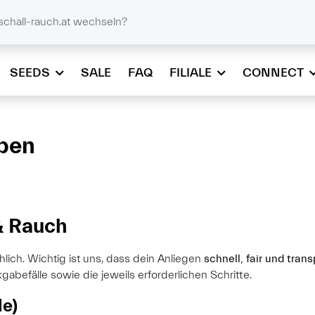
@schall-rauch.at
schall-rauch.at wechseln?
SEEDS
SALE
FAQ
FILIALE
CONNECT
ben
 & Rauch
hlich. Wichtig ist uns, dass dein Anliegen
schnell, fair und tran
abefälle sowie die jeweils erforderlichen Schritte.
le)