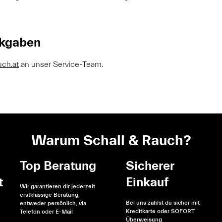
ckgaben
uch.at
an unser Service-Team.
Warum Schall & Rauch?
Top Beratung
Sicherer
t
Einkauf
Wir garantieren dir jederzeit
erstklassige Beratung,
Bei uns zahlst du sicher mit
entweder persönlich, via
Kreditkarte oder SOFORT
Telefon oder E-Mail
Überweisung