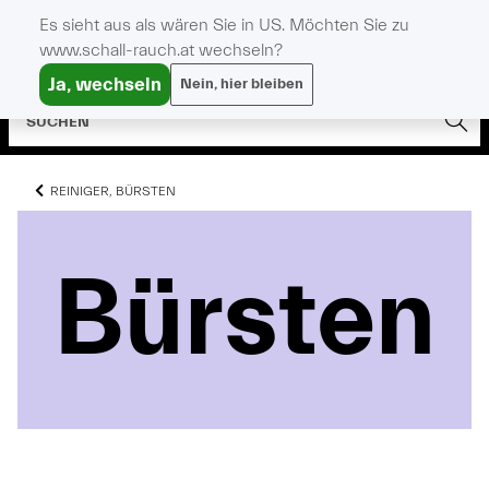
Es sieht aus als wären Sie in US. Möchten Sie zu
www.schall-rauch.at wechseln?
Ja, wechseln
Nein, hier bleiben
REINIGER, BÜRSTEN
Bürsten
Bürsten
Bürsten