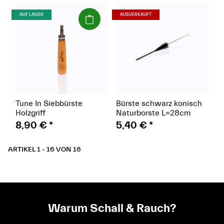
(Paket)
(Paket)
AUF LAGER
AUSVERKAUFT
Tune In Siebbürste
Bürste schwarz konisch
Holzgriff
Naturborste L=28cm
8,90 €
*
5,40 €
*
ARTIKEL 1 - 16 VON 16
Warum Schall & Rauch?