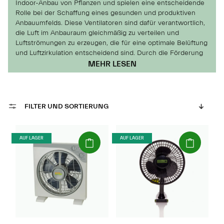
Indoor-Anbau von Pflanzen und spielen eine entscheidende
Rolle bei der Schaffung eines gesunden und produktiven
Anbauumfelds. Diese Ventilatoren sind dafür verantwortlich,
die Luft im Anbauraum gleichmäßig zu verteilen und
Luftströmungen zu erzeugen, die für eine optimale Belüftung
und Luftzirkulation entscheidend sind. Durch die Förderung
von frischer Luft und die Verhinderung von Luftstagnation
MEHR LESEN
unterstützen Umluftventilatoren nicht nur das
Pflanzenwachstum, sondern helfen auch, die Temperatur-
und Luftfeuchtigkeitsniveaus zu regulieren.
FILTER UND SORTIERUNG
(Paket)
(Paket)
AUF LAGER
AUF LAGER