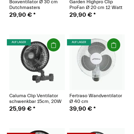
Boxventilator Ø 30 cm
Garden Highpro Clip
Dutchmasters
ProFan Ø 20 cm 12 Watt
29,90 €
*
29,90 €
*
(Paket)
(Paket)
AUF LAGER
AUF LAGER
Caluma Clip Ventilator
Fertraso Wandventilator
schwenkbar 15cm, 20W
Ø 40 cm
25,99 €
*
39,90 €
*