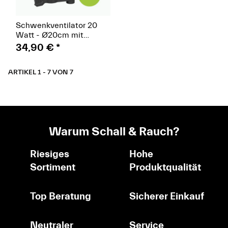
Schwenkventilator 20
Watt - Ø20cm mit
Stangenclip oszillierend -
34,90 €
*
Garden Highpro PROFAN
ARTIKEL 1 - 7 VON 7
Warum Schall & Rauch?
Riesiges
Hohe
Sortiment
Produktqualität
Top Beratung
Sicherer Einkauf
Neutraler
Service