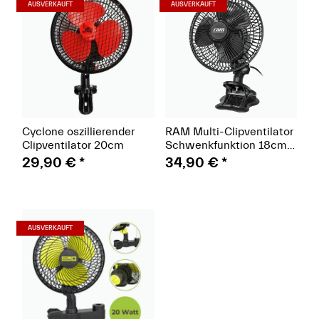
(Paket)
(Paket)
AUSVERKAUFT
AUSVERKAUFT
Cyclone oszillierender
RAM Multi-Clipventilator
Clipventilator 20cm
Schwenkfunktion 18cm
20 W
29,90 €
*
34,90 €
*
(Paket)
AUSVERKAUFT