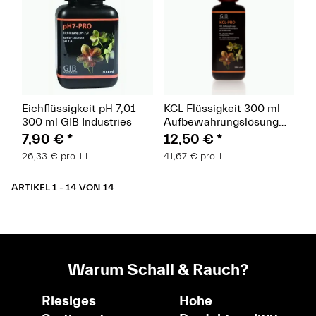
Eichflüssigkeit pH 7,01
KCL Flüssigkeit 300 ml
300 ml GIB Industries
Aufbewahrungslösung
GIB Industries
7,90 €
*
12,50 €
*
26,33 € pro 1 l
41,67 € pro 1 l
ARTIKEL 1 - 14 VON 14
Warum Schall & Rauch?
Riesiges
Hohe