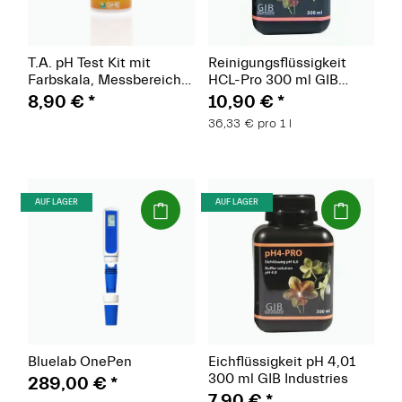
T.A. pH Test Kit mit
Reinigungsflüssigkeit
Farbskala, Messbereich
HCL-Pro 300 ml GIB
pH 4,0 - ph 8,5, 30 ml,
Industries
8,90 €
*
10,90 €
*
reicht für 500 Tests
36,33 € pro 1 l
(Paket)
(Paket)
AUF LAGER
AUF LAGER
Bluelab OnePen
Eichflüssigkeit pH 4,01
300 ml GIB Industries
289,00 €
*
7,90 €
*