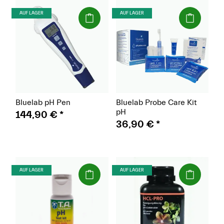
(Paket)
(Paket)
AUF LAGER
AUF LAGER
Bluelab pH Pen
Bluelab Probe Care Kit
pH
144,90 €
*
36,90 €
*
(Paket)
(Paket)
AUF LAGER
AUF LAGER