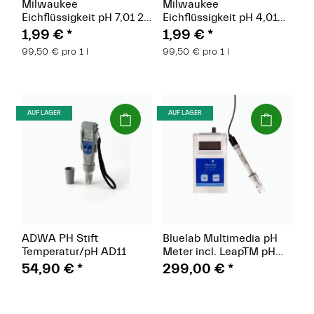
Milwaukee
Milwaukee
Eichflüssigkeit pH 7,01 20
Eichflüssigkeit pH 4,01
ml
20 ml
1,99 €
*
1,99 €
*
99,50 € pro 1 l
99,50 € pro 1 l
(Paket)
(Paket)
AUF LAGER
AUF LAGER
ADWA PH Stift
Bluelab Multimedia pH
Temperatur/pH AD11
Meter incl. LeapTM pH
Sonde
54,90 €
*
299,00 €
*