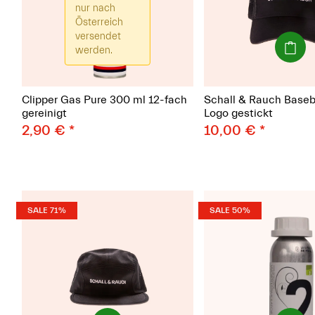
nur nach
Österreich
versendet
(Paket)
werden.
Clipper Gas Pure 300 ml 12-fach
Schall & Rauch Baseb
gereinigt
Logo gestickt
2,90 €
*
10,00 €
*
SALE 71%
SALE 50%
(Paket)
(Paket)