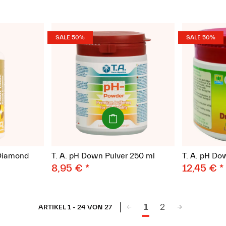
SALE 50%
SALE 50%
(Paket)
E Diamond
T. A. pH Down Pulver 250 ml
T. A. pH Do
8,95 €
*
12,45 €
*
1
2
ARTIKEL 1 - 24 VON 27