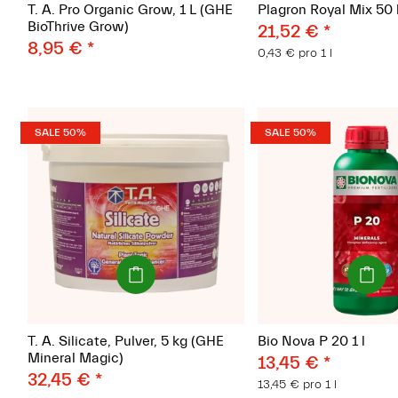
T. A. Pro Organic Grow, 1 L (GHE
Plagron Royal Mix 50 
BioThrive Grow)
21,52 €
*
8,95 €
*
0,43 € pro 1 l
SALE 50%
SALE 50%
(Paket)
(Paket)
T. A. Silicate, Pulver, 5 kg (GHE
Bio Nova P 20 1 l
Mineral Magic)
13,45 €
*
32,45 €
*
13,45 € pro 1 l