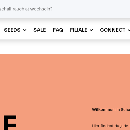
@schall-rauch.at
schall-rauch.at wechseln?
SEEDS
SALE
FAQ
FILIALE
CONNECT
Willkommen im Schal
LE
LE
LE
Hier findest du jed