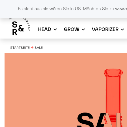
DE
SCHALL & RAUCH
+43732908086
online
Es sieht aus als wären Sie in US. Möchten Sie zu www.
HEAD
GROW
VAPORIZER
STARTSEITE
SALE
SA
SA
SA