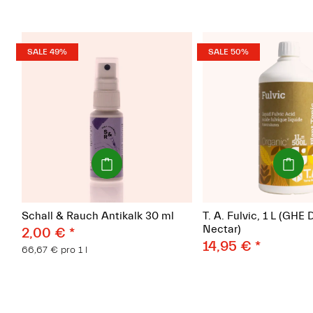
SALE 49%
SALE 50%
(Paket)
(Paket)
Schall & Rauch Antikalk 30 ml
T. A. Fulvic, 1 L (GH
Nectar)
2,00 €
*
14,95 €
*
66,67 € pro 1 l