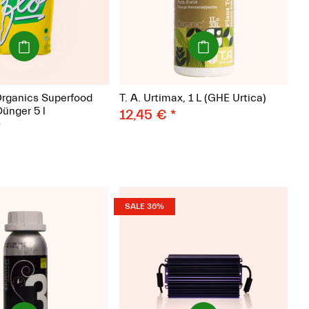
(Paket)
(Paket)
Organics Superfood
T. A. Urtimax, 1 L (GHE Urtica)
Dünger 5 l
12,45 €
*
*
SALE 36%
(Paket)
(Paket)