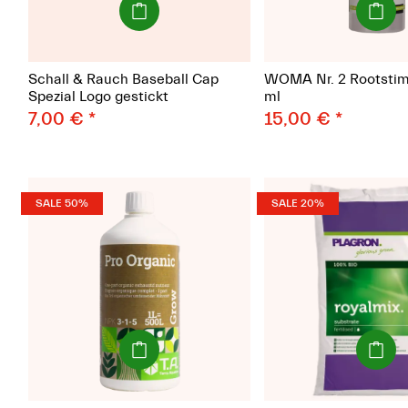
Schall & Rauch Baseball Cap
WOMA Nr. 2 Rootstim
Spezial Logo gestickt
ml
7,00 €
*
15,00 €
*
SALE 50%
SALE 20%
(Paket)
(schwer
Paket)