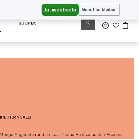
Versandkostenfrei in AT ab € 65, DE ab € 95
Ja, wechseln
Nein, hier bleiben
l & Rauch SALE!
e Menge Angebote rund um das Thema Hanf zu besten Preisen.