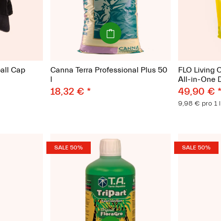
(schweres
Paket)
all Cap
Canna Terra Professional Plus 50
FLO Living 
l
All-in-One 
18,32 €
*
49,90 €
9,98 € pro 1 l
SALE 50%
SALE 50%
(Paket)