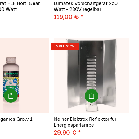
rät FLE Horti Gear
Lumatek Vorschaltgerät 250
00 Watt
Watt - 230V regelbar
*
119,00 €
*
SALE 25%
(Paket)
(Paket)
ganics Grow 1 l
kleiner Elektrox Reflektor für
Energiesparlampe
29,90 €
*
l