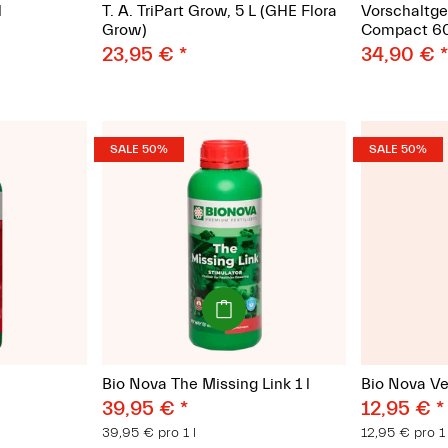
l
T. A. TriPart Grow, 5 L (GHE Flora
Vorschaltge
Grow)
Compact 6
23,95 €
*
34,90 €
SALE 50%
SALE 50%
(Paket)
Bio Nova The Missing Link 1 l
Bio Nova Ve
39,95 €
*
12,95 €
*
39,95 € pro 1 l
12,95 € pro 1 