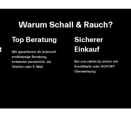
Warum Schall & Rauch?
Top Beratung
Sicherer
t
Einkauf
Wir garantieren dir jederzeit
erstklassige Beratung,
Bei uns zahlst du sicher mit
entweder persönlich, via
Kreditkarte oder SOFORT
Telefon oder E-Mail
Überweisung