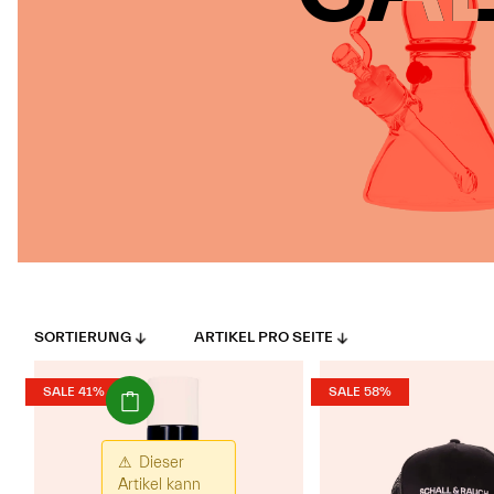
SORTIERUNG
ARTIKEL PRO SEITE
(Gefahrengut)
SALE 41%
SALE 58%
⚠
Dieser
Artikel kann