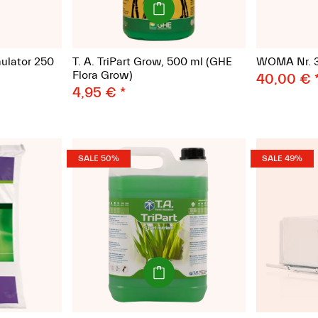
ulator 250
T. A. TriPart Grow, 500 ml (GHE
WOMA Nr. 3
Flora Grow)
40,00 €
4,95 €
*
SALE 50%
SALE 49%
es
(Paket)