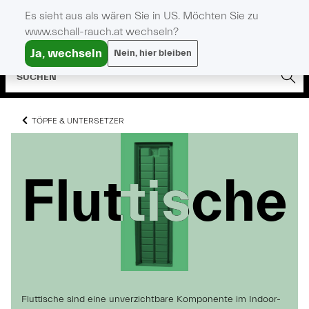
Es sieht aus als wären Sie in US. Möchten Sie zu
www.schall-rauch.at wechseln?
Ja, wechseln
Nein, hier bleiben
TÖPFE & UNTERSETZER
Fluttische
Fluttische
Fluttische
Fluttische sind eine unverzichtbare Komponente im Indoor-