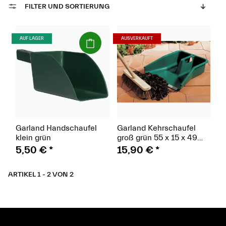
FILTER UND SORTIERUNG
(Paket)
(Paket)
AUF LAGER
AUSVERKAUFT
Garland Handschaufel
Garland Kehrschaufel
klein grün
groß grün 55 x 15 x 49
cm
5,50 €
*
15,90 €
*
ARTIKEL 1 - 2 VON 2