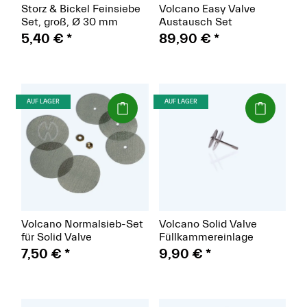
Storz & Bickel Feinsiebe
Volcano Easy Valve
Set, groß, Ø 30 mm
Austausch Set
5,40 €
*
89,90 €
*
(Paket)
(Paket)
AUF LAGER
AUF LAGER
Volcano Normalsieb-Set
Volcano Solid Valve
für Solid Valve
Füllkammereinlage
7,50 €
*
9,90 €
*