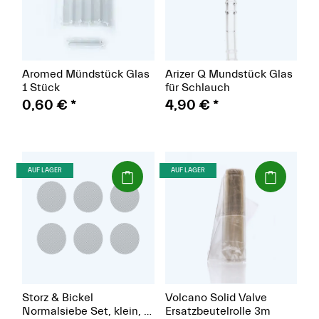
Aromed Mündstück Glas
Arizer Q Mundstück Glas
1 Stück
für Schlauch
0,60 €
*
4,90 €
*
(Paket)
(Paket)
AUF LAGER
AUF LAGER
Storz & Bickel
Volcano Solid Valve
Normalsiebe Set, klein, Ø
Ersatzbeutelrolle 3m