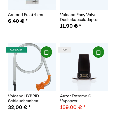
Aromed Ersatzbirne
Volcano Easy Valve
Dosierkapseladapter -
6,40 €
*
Füllkammerreduzierer
11,90 €
*
(Paket)
(Paket)
AUF LAGER
TOP
Volcano HYBRID
Arizer Extreme Q
Schlaucheinheit
Vaporizer
32,00 €
*
169,00 €
*