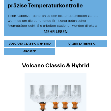
präzise Temperaturkontrolle
Tisch-Vaporizer gehören zu den leistungsfähigsten Geräten,
wenn es um die schonende Erhitzung botanischer
Aromaträger geht. Sie arbeiten stationär, werden direkt an
die Steckdose angeschlossen und bieten dadurch
MEHR LESEN
besonders stabile Temperaturen, konstante Luftströme und
eine sehr gleichmäßige Wärmeverteilung. Viele Modelle
VOLCANO CLASSIC & HYBRID
ARIZER EXTREME Q
setzen auf reine oder nahezu reine Konvektion, bei der
erwärmte Luft das Material schonend durchströmt – ideal für
AROMED
Anwender, die Wert auf klare Aromen und technische
Präzision legen.
Volcano Classic & Hybrid
Durch die solide Bauweise, die größeren Heizsysteme und
die verfügbare Netzstromleistung können Tisch-Vaporizer
höhere Luftvolumen bewegen und länger mit konstanten
Temperaturen arbeiten. Je nach Modell kommen
verschiedene Anwendungssysteme zum Einsatz: flexible
Schlauchsysteme
, die einen direkten Luftweg bieten, oder
Ballonsysteme
, die den erzeugten Aromadampf in einem
separaten Beutel sammeln und dadurch zeitversetzt nutzbar
machen.