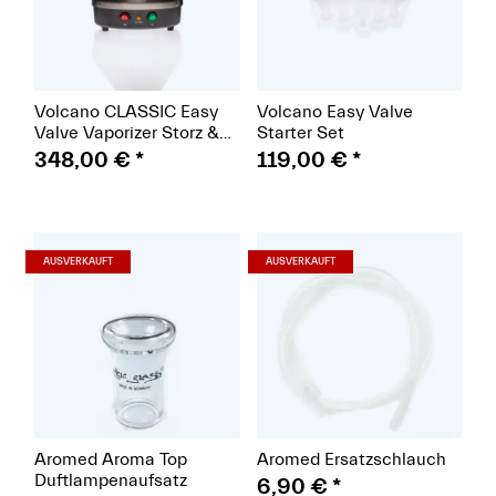
Volcano CLASSIC Easy
Volcano Easy Valve
Valve Vaporizer Storz &
Starter Set
Bickel
348,00 €
*
119,00 €
*
(Paket)
(Paket)
AUSVERKAUFT
AUSVERKAUFT
Aromed Aroma Top
Aromed Ersatzschlauch
Duftlampenaufsatz
6,90 €
*