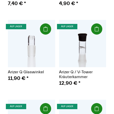
15 mm
7,40 €
*
4,90 €
*
(Paket)
(Paket)
AUF LAGER
AUF LAGER
Arizer Q Glaswinkel
Arizer Q / V-Tower
Kräuterkammer
11,90 €
*
12,90 €
*
(Paket)
(Paket)
AUF LAGER
AUF LAGER