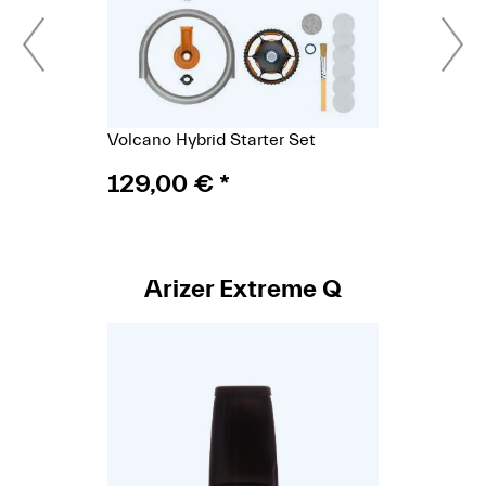
Stationäre Vaporizer eignen sich besonders für Anwender,
die ein ruhiges, technikorientiertes Setup bevorzugen,
höchste Temperaturstabilität benötigen oder häufig längere
Aromasessions durchführen. Sie bieten eine langlebige
Bauweise, effiziente Heiztechniken und ein präzises Handling
– ideal für den Heimgebrauch und für alle, die maximale
Volcano Hybrid Starter Set
Kontrolle über Temperatur und Luftstrom wünschen.
129,00 €
*
Bei Schall & Rauch findest du eine sorgfältig ausgewählte
Auswahl an Tisch-Vaporizern namhafter Hersteller, inklusive
Zubehör und Ersatzteilen.
Arizer Extreme Q