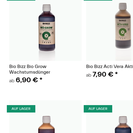
(Paket)
(Pake
Bio Bizz Bio Grow
Bio Bizz Acti Vera Akt
Wachstumsdünger
7,90 €
*
ab
6,90 €
*
ab
AUF LAGER
AUF LAGER