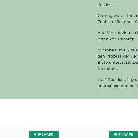
Zusätze
Calmag wurde für pro
Zucht zusätzliches 
Acti-Vera stärkt da
Arten von Pflanzen.
Microbes ist ein Mi
den Prozess der Kei
Blüte unterstützt. 
Nährstoffe.
Leaf-Coat ist ein ge
unerwünschten Insek
AUF LAGER
AUF LAGER