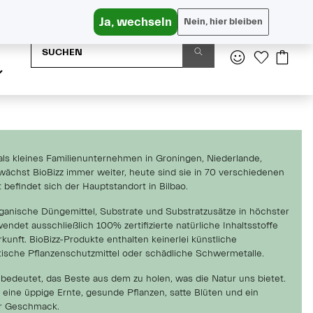
Versandkostenfrei in AT ab € 65, DE ab € 95
Ja, wechseln
Nein, hier bleiben
als kleines Familienunternehmen in Groningen, Niederlande,
wächst BioBizz immer weiter, heute sind sie in 70 verschiedenen
t befindet sich der Hauptstandort in Bilbao.
rganische Düngemittel, Substrate und Substratzusätze in höchster
wendet ausschließlich 100% zertifizierte natürliche Inhaltsstoffe
rkunft. BioBizz-Produkte enthalten keinerlei künstliche
tische Pflanzenschutzmittel oder schädliche Schwermetalle.
bedeutet, das Beste aus dem zu holen, was die Natur uns bietet.
eine üppige Ernte, gesunde Pflanzen, satte Blüten und ein
her Geschmack.