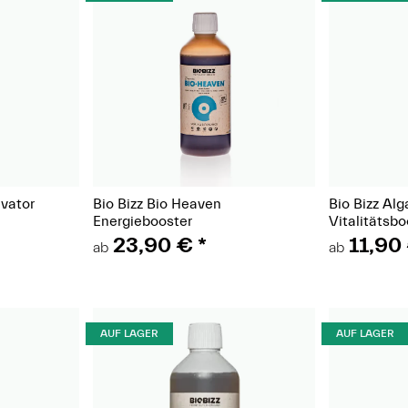
t)
(Paket)
ivator
Bio Bizz Bio Heaven
Bio Bizz Al
Energiebooster
Vitalitätsbo
23,90 €
*
11,90
ab
ab
AUF LAGER
AUF LAGER