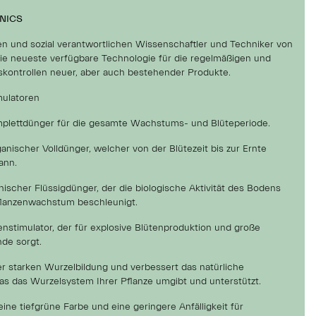
NICS
 und sozial verantwortlichen Wissenschaftler und Techniker von
ie neueste verfügbare Technologie für die regelmäßigen und
tskontrollen neuer, aber auch bestehender Produkte.
mulatoren
mplettdünger für die gesamte Wachstums- und Blüteperiode.
ganischer Volldünger, welcher von der Blütezeit bis zur Ernte
ann.
anischer Flüssigdünger, der die biologische Aktivität des Bodens
Pflanzenwachstum beschleunigt.
enstimulator, der für explosive Blütenproduktion und große
de sorgt.
er starken Wurzelbildung und verbessert das natürliche
as das Wurzelsystem Ihrer Pflanze umgibt und unterstützt.
eine tiefgrüne Farbe und eine geringere Anfälligkeit für