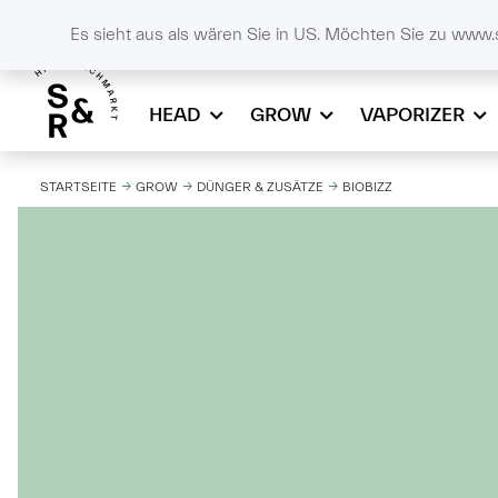
DE
SCHALL & RAUCH
+43732908086
online
Es sieht aus als wären Sie in US. Möchten Sie zu www.
HEAD
GROW
VAPORIZER
STARTSEITE
GROW
DÜNGER & ZUSÄTZE
BIOBIZZ