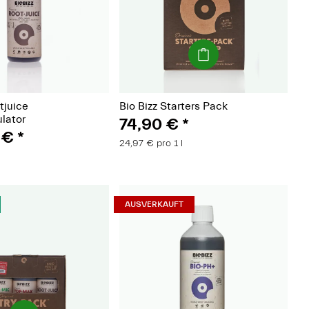
(Paket)
(Paket)
tjuice
Bio Bizz Starters Pack
lator
74,90 €
*
 €
*
24,97 € pro 1 l
AUSVERKAUFT
(Paket)