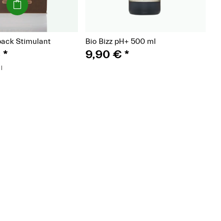
(Paket)
ypack Stimulant
Bio Bizz pH+ 500 ml
€
*
9,90 €
*
l