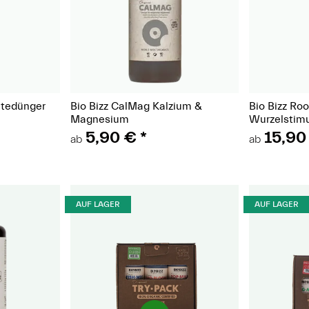
t)
(Paket)
ütedünger
Bio Bizz CalMag Kalzium &
Bio Bizz Roo
Magnesium
Wurzelstimu
5,90 €
*
15,90
ab
ab
AUF LAGER
AUF LAGER
(Paket)