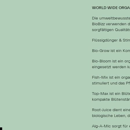
WORLD WIDE ORGA
Die umweltbewussten
BioBizz verwenden d
sorgfältigen Qualitä
Flüssigdünger & Sti
Bio-Grow ist ein Ko
Bio-Bloom ist ein or
eingesetzt werden k
Fish-Mix ist ein org
stimuliert und das 
Top-Max ist ein Blüt
kompakte Blütenstän
Root-Juice dient ein
biologische Leben, d
Alg-A-Mic sorgt für 