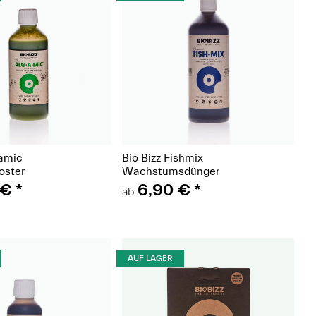
(Paket)
(Paket)
gamic
Bio Bizz Fishmix
oster
Wachstumsdünger
 €
*
6,90 €
*
ab
AUF LAGER