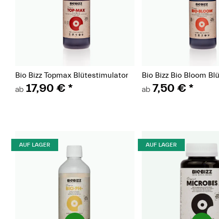
(Paket)
(Pake
Bio Bizz Topmax Blütestimulator
Bio Bizz Bio Bloom Bl
17,90 €
*
7,50 €
*
ab
ab
AUF LAGER
AUF LAGER
(Paket)
(Paket)