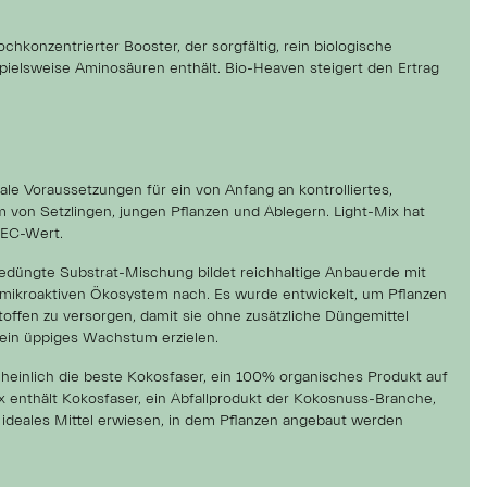
chkonzentrierter Booster, der sorgfältig, rein biologische
pielsweise Aminosäuren enthält. Bio-Heaven steigert den Ertrag
eale Voraussetzungen für ein von Anfang an kontrolliertes,
 von Setzlingen, jungen Pflanzen und Ablegern. Light-Mix hat
 EC-Wert.
gedüngte Substrat-Mischung bildet reichhaltige Anbauerde mit
 mikroaktiven Ökosystem nach. Es wurde entwickelt, um Pflanzen
offen zu versorgen, damit sie ohne zusätzliche Düngemittel
ein üppiges Wachstum erzielen.
heinlich die beste Kokosfaser, ein 100% organisches Produkt auf
 enthält Kokosfaser, ein Abfallprodukt der Kokosnuss-Branche,
s ideales Mittel erwiesen, in dem Pflanzen angebaut werden