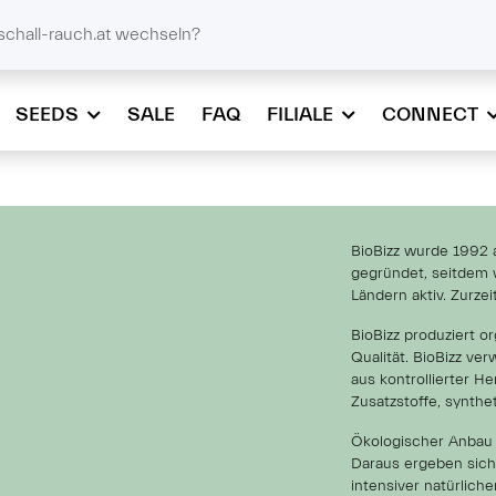
@schall-rauch.at
schall-rauch.at wechseln?
SEEDS
SALE
FAQ
FILIALE
CONNECT
BioBizz wurde 1992 
gegründet, seitdem 
Ländern aktiv. Zurzei
BioBizz produziert o
Qualität. BioBizz ver
aus kontrollierter He
Zusatzstoffe, synthe
Ökologischer Anbau 
Daraus ergeben sich 
intensiver natürlic