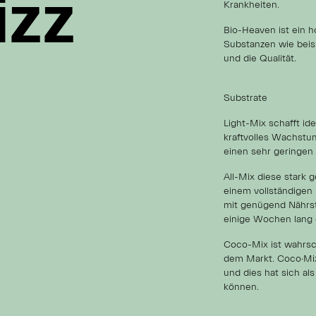
izz
izz
izz
Krankheiten.
Bio-Heaven ist ein ho
Substanzen wie beis
und die Qualität.
Substrate
Light-Mix schafft id
kraftvolles Wachstum
einen sehr geringen
All-Mix diese stark 
einem vollständigen
mit genügend Nährst
einige Wochen lang 
Coco-Mix ist wahrsc
dem Markt. Coco·Mix
und dies hat sich al
können.