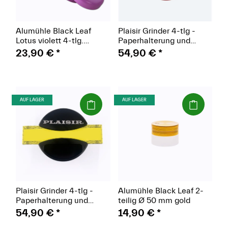
Alumühle Black Leaf
Plaisir Grinder 4-tlg -
Lotus violett 4-tlg.
Paperhalterung und
keramikbeschichtet
Mischschale, rot
23,90 €
*
54,90 €
*
Ø55mm
(Paket)
(Paket)
AUF LAGER
AUF LAGER
Plaisir Grinder 4-tlg -
Alumühle Black Leaf 2-
Paperhalterung und
teilig Ø 50 mm gold
Mischschale, schwarz
54,90 €
*
14,90 €
*