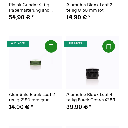
Plaisir Grinder 4-tlg -
Alumühle Black Leaf 2-
Paperhalterung und
teilig Ø 50 mm rot
Mischschale, grün
54,90 €
*
14,90 €
*
(Paket)
(Paket)
AUF LAGER
AUF LAGER
Alumühle Black Leaf 2-
Alumühle Black Leaf 4-
teilig Ø 50 mm grün
teilig Black Crown Ø 55
mm
14,90 €
*
39,90 €
*