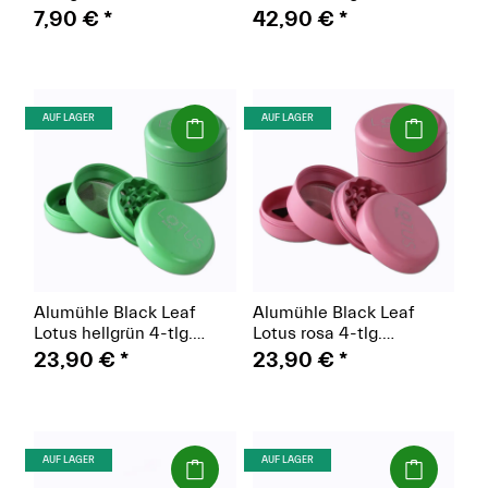
weiß
7,90 €
*
42,90 €
*
(Paket)
(Paket)
AUF LAGER
AUF LAGER
Alumühle Black Leaf
Alumühle Black Leaf
Lotus hellgrün 4-tlg.
Lotus rosa 4-tlg.
keramikbeschichtet
keramikbeschichtet
23,90 €
*
23,90 €
*
Ø55mm
Ø55mm
(Paket)
(Paket)
AUF LAGER
AUF LAGER