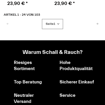
keramikbeschichtet
keramikbeschichtet
23,90 €
*
23,90 €
*
Ø55mm
Ø55mm
ARTIKEL 1 - 24 VON 103
Seite
1
Warum Schall & Rauch?
Riesiges
Hohe
Sortiment
Produktqualität
Top Beratung
Sicherer Einkauf
Neutraler
Service
Versand