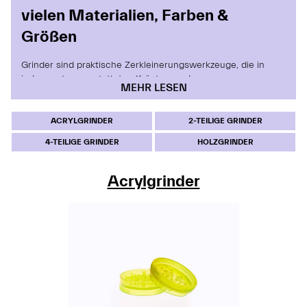
vielen Materialien, Farben &
Größen
Grinder sind praktische Zerkleinerungswerkzeuge, die in
jedem gut ausgestatteten Kräuter- und
MEHR LESEN
Tabakzubehörsortiment ihren Platz haben. Sie dienen dazu,
pflanzliches Material, Tabak oder Kräutermischungen
gleichmäßig zu zerkleinern und so eine feine, gut
ACRYLGRINDER
2-TEILIGE GRINDER
handhabbare Struktur zu erzeugen. Bei Schall & Rauch
4-TEILIGE GRINDER
HOLZGRINDER
findest du eine große Auswahl an hochwertigen Grindern in
verschiedenen Farben, Durchmessern und Materialvarianten
– von klassischen Holzmodellen über robuste Metallmühlen
Acrylgrinder
bis hin zu modernen Kunststoff- und
Aluminiumausführungen.
Ein Grinder besteht in der Regel aus zwei oder mehreren
präzise gearbeiteten Teilen, die über scharfe Zähne oder
Schneidkanten verfügen. Durch das gegeneinander Drehen
wird das Material effizient zerkleinert, ohne dass die Fasern
zerquetscht werden. Viele Modelle besitzen zusätzliche
Ebenen, Magnetverschlüsse oder integrierte