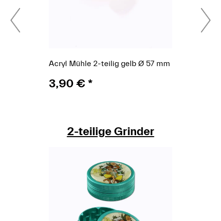
Auffangkammern, die den Umgang besonders komfortabel
machen.
Grinder aus Metall – vor allem aus eloxiertem Aluminium
oder Edelstahl – bieten eine hohe Stabilität, eine lange
Lebensdauer und eine angenehm glatte Laufruhe.
Holzgrinder überzeugen durch ihre natürliche Optik,
Acryl Mühle 2-teilig gelb Ø 57 mm
während Kunststoff- oder Acrylvarianten leicht, pflegeleicht
und farbintensiv sind. Je nach persönlicher Vorliebe lassen
3,90 €
*
sich kompakte Taschenmodelle oder größere Mühlen
auswählen, die mehr Volumen aufnehmen können.
Im Schall-&-Rauch-Sortiment findest du ausschließlich
Geräte, die sauber verarbeitet sind, zuverlässig arbeiten und
2-teilige Grinder
sich angenehm bedienen lassen. Ob du ein schlichtes
Alltagsmodell oder eine präzise High-End-Mühle bevorzugst
– wir bieten eine breite Auswahl für jedes Setup und jeden
Stil. Unser Versand erfolgt schnell, sicher und diskret aus
Linz.