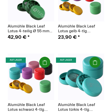
Alumühle Black Leaf
Alumühle Black Leaf
Lotus 4-teilig Ø 55 mm
Lotus gelb 4-tlg.
grün
keramikbeschichtet
42,90 €
*
23,90 €
*
Ø55mm
(Paket)
(Paket)
AUF LAGER
AUF LAGER
Alumühle Black Leaf
Alumühle Black Leaf
Lotus schwarz 4-tlg.
Lotus türkis 4-tlg.