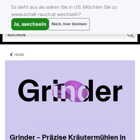
Es sieht aus als wären Sie in US. Möchten Sie zu
www.schall-rauch.at wechseln?
Ja, wechseln
Nein, hier bleiben
HEAD
Grinder
Grinder
Grinder
Grinder – Präzise Kräutermühlen in