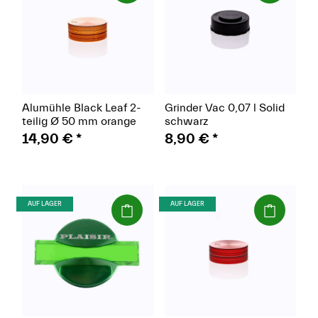
Alumühle Black Leaf 2-
Grinder Vac 0,07 l Solid
teilig Ø 50 mm orange
schwarz
14,90 €
*
8,90 €
*
(Paket)
(Paket)
AUF LAGER
AUF LAGER