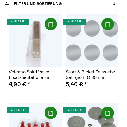
FILTER UND SORTIERUNG
(Paket)
(Paket)
AUF LAGER
AUF LAGER
Volcano Solid Valve
Storz & Bickel Feinsiebe
Ersatzbeutelrolle 3m
Set, groß, Ø 30 mm
4,90 €
*
5,40 €
*
(Paket)
(Paket)
AUF LAGER
AUF LAGER