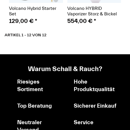
Volcano Hybrid Starter
Volcano HYBRID
Set
Vaporizer Storz & Bickel
129,00 €
*
554,00 €
*
ARTIKEL 1 - 12 VON 12
Warum Schall & Rauch?
Riesiges
Hohe
Sortiment
Produktqualität
Top Beratung
Sicherer Einkauf
Neutraler
Service
Versand