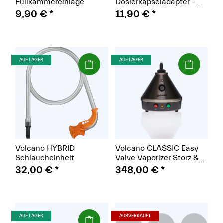
Füllkammereinlage
Dosierkapseladapter -
Füllkammerreduzierer
9,90 €
*
11,90 €
*
(Paket)
(Paket)
AUF LAGER
AUF LAGER
Volcano HYBRID
Volcano CLASSIC Easy
Schlaucheinheit
Valve Vaporizer Storz &
Bickel
32,00 €
*
348,00 €
*
(Paket)
(Paket)
AUF LAGER
AUSVERKAUFT