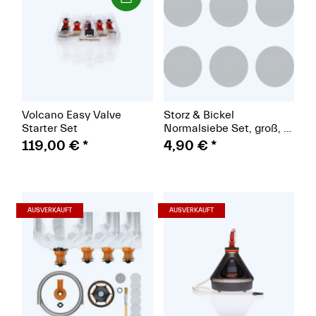
Volcano Easy Valve
Storz & Bickel
Starter Set
Normalsiebe Set, groß, Ø
30 mm
119,00 €
*
4,90 €
*
(Paket)
(Paket)
AUSVERKAUFT
AUSVERKAUFT