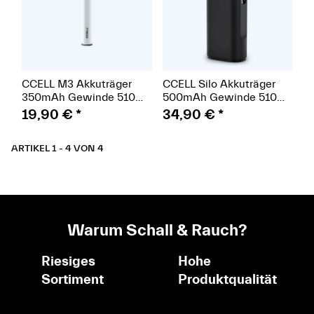
CCELL M3 Akkuträger
CCELL Silo Akkuträger
350mAh Gewinde 510
500mAh Gewinde 510
weiß
schwarz
19,90 €
*
34,90 €
*
ARTIKEL 1 - 4 VON 4
Warum Schall & Rauch?
Riesiges
Hohe
Sortiment
Produktqualität