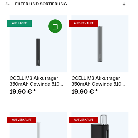
FILTER UND SORTIERUNG
(Paket)
(Paket)
AUF LAGER
AUSVERKAUFT
CCELL M3 Akkuträger
CCELL M3 Akkuträger
350mAh Gewinde 510
350mAh Gewinde 510
schwarz
grau
19,90 €
*
19,90 €
*
(Paket)
(Paket)
AUSVERKAUFT
AUSVERKAUFT