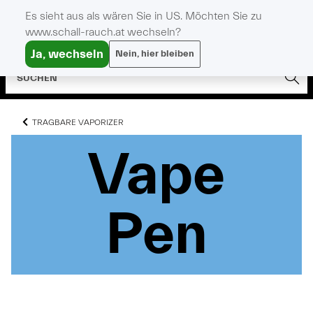
Es sieht aus als wären Sie in US. Möchten Sie zu
www.schall-rauch.at wechseln?
Ja, wechseln
Nein, hier bleiben
TRAGBARE VAPORIZER
Vape
Vape
Vape
Pen
Pen
Pen