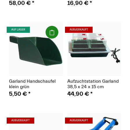
Netzfelder
58,00 €
*
16,90 €
*
(Paket)
(Paket)
AUF LAGER
AUSVERKAUFT
Garland Handschaufel
Aufzuchtstation Garland
klein grün
38,5 x 24 x 15 cm
5,50 €
*
44,90 €
*
(Paket)
(Paket)
AUSVERKAUFT
AUSVERKAUFT