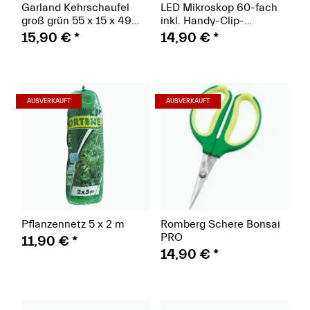
Garland Kehrschaufel
LED Mikroskop 60-fach
groß grün 55 x 15 x 49
inkl. Handy-Clip-
cm
Halterung
15,90 €
*
14,90 €
*
(Paket)
(Paket)
AUSVERKAUFT
AUSVERKAUFT
Pflanzennetz 5 x 2 m
Romberg Schere Bonsai
PRO
11,90 €
*
14,90 €
*