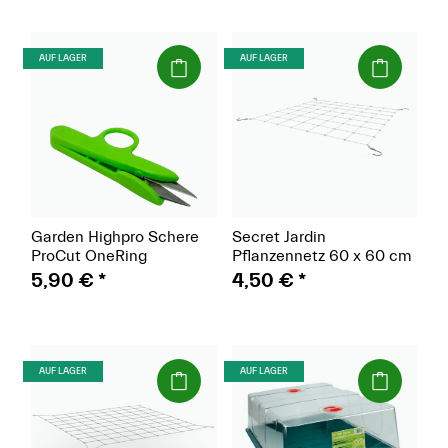
(Paket)
(Paket)
AUF LAGER
AUF LAGER
Garden Highpro Schere
Secret Jardin
ProCut OneRing
Pflanzennetz 60 x 60 cm
5,90 €
*
4,50 €
*
(Paket)
(Paket)
AUF LAGER
AUF LAGER