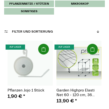
PFLANZENNETZE / STÜTZEN
MIKROSKOP
SONSTIGES
FILTER UND SORTIERUNG
(Paket)
(Paket)
AUF LAGER
AUF LAGER
Pflanzen Jojo 1 Stück
Garden Highpro Elasti
Net 60 - 120 cm, 36
1,90 €
*
Netzfelder
13,90 €
*