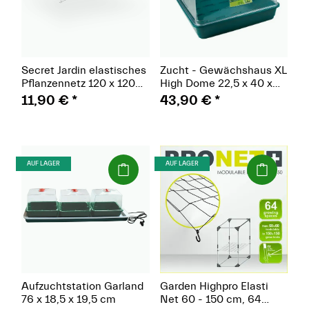
Secret Jardin elastisches
Zucht - Gewächshaus XL
Pflanzennetz 120 x 120
High Dome 22,5 x 40 x
cm
58 cm
11,90 €
*
43,90 €
*
(Paket)
(Paket)
AUF LAGER
AUF LAGER
Aufzuchtstation Garland
Garden Highpro Elasti
76 x 18,5 x 19,5 cm
Net 60 - 150 cm, 64