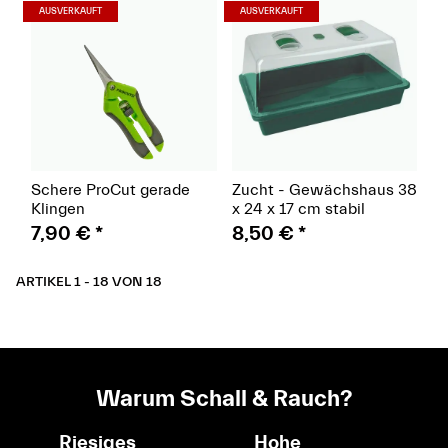
(Paket)
(Paket)
AUSVERKAUFT
AUSVERKAUFT
Schere ProCut gerade
Zucht - Gewächshaus 38
Klingen
x 24 x 17 cm stabil
7,90 €
*
8,50 €
*
ARTIKEL 1 - 18 VON 18
Warum Schall & Rauch?
Riesiges
Hohe