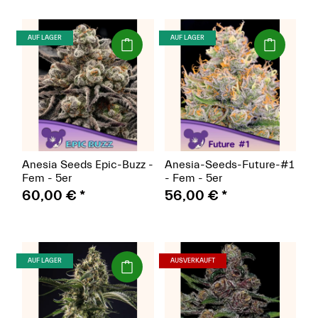
(Seeds)
(Seeds)
AUF LAGER
AUF LAGER
Anesia Seeds Epic-Buzz -
Anesia-Seeds-Future-#1
Fem - 5er
- Fem - 5er
60,00 €
*
56,00 €
*
(Seeds)
(Seeds)
AUF LAGER
AUSVERKAUFT