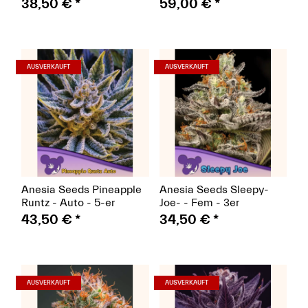
38,50 €
*
59,00 €
*
(Seeds)
(Seeds)
AUSVERKAUFT
AUSVERKAUFT
Anesia Seeds Pineapple
Anesia Seeds Sleepy-
Runtz - Auto - 5-er
Joe- - Fem - 3er
43,50 €
*
34,50 €
*
(Seeds)
(Seeds)
AUSVERKAUFT
AUSVERKAUFT