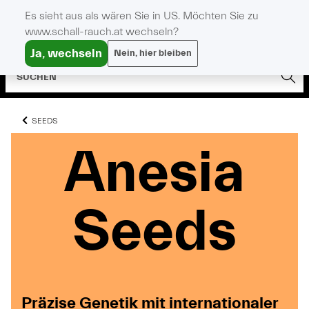
Es sieht aus als wären Sie in US. Möchten Sie zu
www.schall-rauch.at wechseln?
Ja, wechseln
Nein, hier bleiben
SEEDS
Anesia
Anesia
Anesia
Seeds
Seeds
Seeds
Präzise Genetik mit internationaler