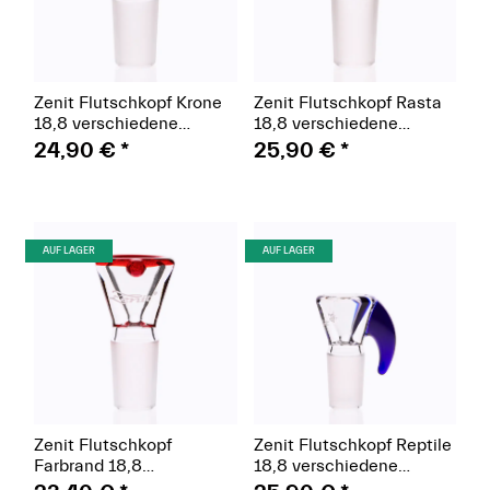
Zenit Flutschkopf Krone
Zenit Flutschkopf Rasta
18,8 verschiedene
18,8 verschiedene
Farben
Farben
24,90 €
*
25,90 €
*
(Paket)
(Paket)
AUF LAGER
AUF LAGER
Zenit Flutschkopf
Zenit Flutschkopf Reptile
Farbrand 18,8
18,8 verschiedene
verschiedene Farben
Farben