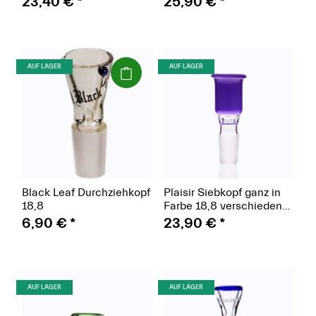
23,40 €
*
25,90 €
*
(Paket)
(Paket)
AUF LAGER
AUF LAGER
Black Leaf Durchziehkopf
Plaisir Siebkopf ganz in
18,8
Farbe 18,8 verschiedene
Farben
6,90 €
*
23,90 €
*
(Paket)
(Paket)
AUF LAGER
AUF LAGER