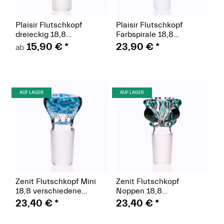
Plaisir Flutschkopf
Plaisir Flutschkopf
dreieckig 18,8
Farbspirale 18,8
verschiedene Farben
verschiedene Farben
15,90 €
*
23,90 €
*
ab
(Paket)
(Paket)
AUF LAGER
AUF LAGER
Zenit Flutschkopf Mini
Zenit Flutschkopf
18,8 verschiedene
Noppen 18,8
Farben
verschiedene Farben
23,40 €
*
23,40 €
*