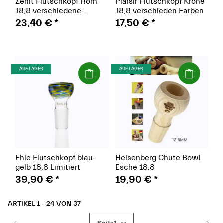
Zenit Flutschkopf Horn
Plaisir Flutschkopf Krone
18,8 verschiedene
18,8 verschieden Farben
Farben
23,40 €
*
17,50 €
*
(Paket)
(Paket)
AUF LAGER
AUF LAGER
Ehle Flutschkopf blau-
Heisenberg Chute Bowl
gelb 18,8 Limitiert
Esche 18.8
39,90 €
*
19,90 €
*
ARTIKEL 1 - 24 VON 37
Seite
1