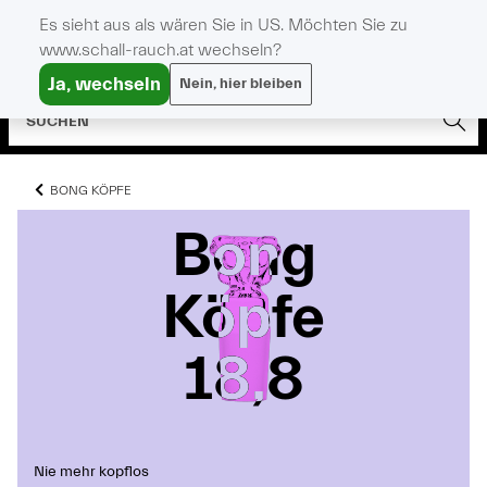
Es sieht aus als wären Sie in US. Möchten Sie zu
www.schall-rauch.at wechseln?
Ja, wechseln
Nein, hier bleiben
BONG KÖPFE
Bong
Bong
Bong
Köpfe
Köpfe
Köpfe
18,8
18,8
18,8
Nie mehr kopflos