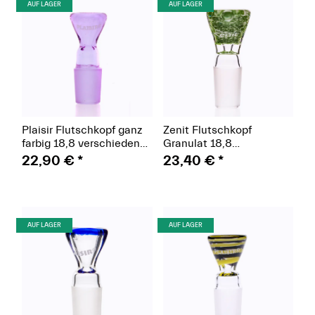
(Paket)
(Paket)
AUF LAGER
AUF LAGER
Plaisir Flutschkopf ganz
Zenit Flutschkopf
farbig 18,8 verschiedene
Granulat 18,8
Farben
verschiedene Farben
22,90 €
*
23,40 €
*
(Paket)
(Paket)
AUF LAGER
AUF LAGER