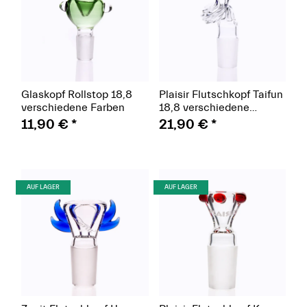
Glaskopf Rollstop 18,8
Plaisir Flutschkopf Taifun
verschiedene Farben
18,8 verschiedene
Farben
11,90 €
*
21,90 €
*
(Paket)
(Paket)
AUF LAGER
AUF LAGER