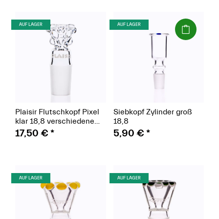
(Paket)
(Paket)
AUF LAGER
AUF LAGER
Plaisir Flutschkopf Pixel
Siebkopf Zylinder groß
klar 18,8 verschiedene
18,8
Größen
17,50 €
*
5,90 €
*
(Paket)
(Paket)
AUF LAGER
AUF LAGER