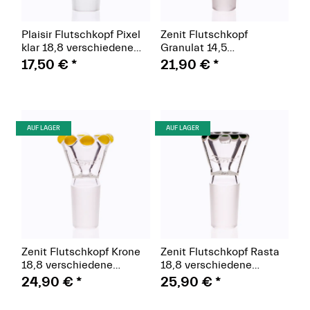
Plaisir Flutschkopf Pixel
Zenit Flutschkopf
klar 18,8 verschiedene
Granulat 14,5
Größen
verschiedene Farben
17,50 €
*
21,90 €
*
(Paket)
(Paket)
AUF LAGER
AUF LAGER
Zenit Flutschkopf Krone
Zenit Flutschkopf Rasta
18,8 verschiedene
18,8 verschiedene
Farben
Farben
24,90 €
*
25,90 €
*