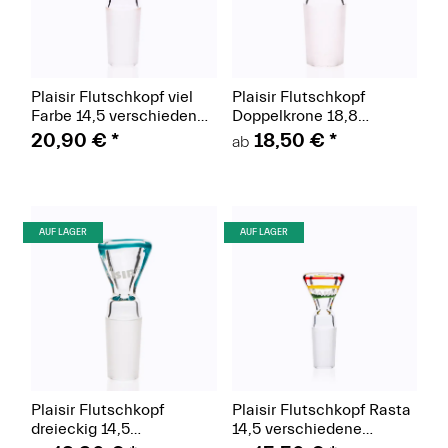
Plaisir Flutschkopf viel
Plaisir Flutschkopf
Farbe 14,5 verschiedene
Doppelkrone 18,8
Farben
verschiedene Farben
20,90 €
*
18,50 €
*
ab
(Paket)
(Paket)
AUF LAGER
AUF LAGER
Plaisir Flutschkopf
Plaisir Flutschkopf Rasta
dreieckig 14,5
14,5 verschiedene