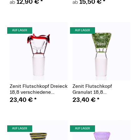
verschiedene Farben
Größen
12,90 €
*
15,50 €
*
ab
ab
(Paket)
(Paket)
AUF LAGER
AUF LAGER
Zenit Flutschkopf Dreieck
Zenit Flutschkopf
18,8 verschiedene
Granulat 18,8
Farben
verschiedene Farben
23,40 €
*
23,40 €
*
(Paket)
(Paket)
AUF LAGER
AUF LAGER