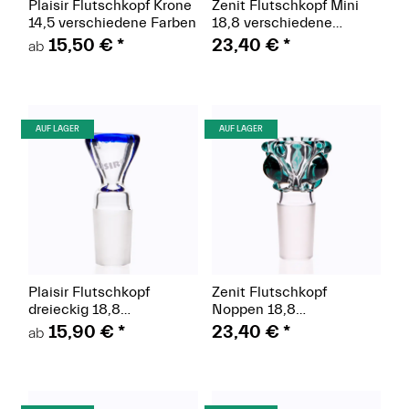
Plaisir Flutschkopf Krone
Zenit Flutschkopf Mini
14,5 verschiedene Farben
18,8 verschiedene
Farben
15,50 €
*
23,40 €
*
ab
(Paket)
(Paket)
AUF LAGER
AUF LAGER
Plaisir Flutschkopf
Zenit Flutschkopf
dreieckig 18,8
Noppen 18,8
verschiedene Farben
verschiedene Farben
15,90 €
*
23,40 €
*
ab