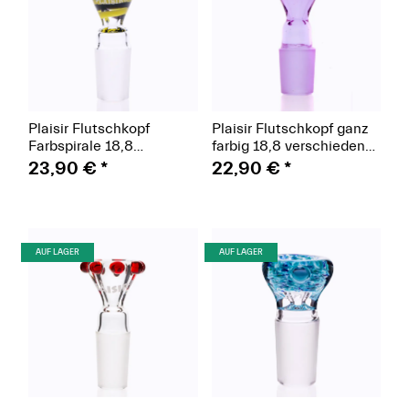
Plaisir Flutschkopf
Plaisir Flutschkopf ganz
Farbspirale 18,8
farbig 18,8 verschiedene
verschiedene Farben
Farben
23,90 €
*
22,90 €
*
(Paket)
(Paket)
AUF LAGER
AUF LAGER