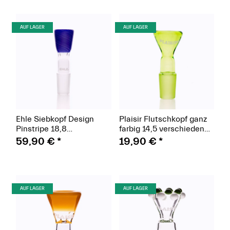
(Paket)
(Paket)
AUF LAGER
AUF LAGER
Ehle Siebkopf Design
Plaisir Flutschkopf ganz
Pinstripe 18,8
farbig 14,5 verschiedene
verschiedene Farben
Farben
59,90 €
*
19,90 €
*
(Paket)
(Paket)
AUF LAGER
AUF LAGER