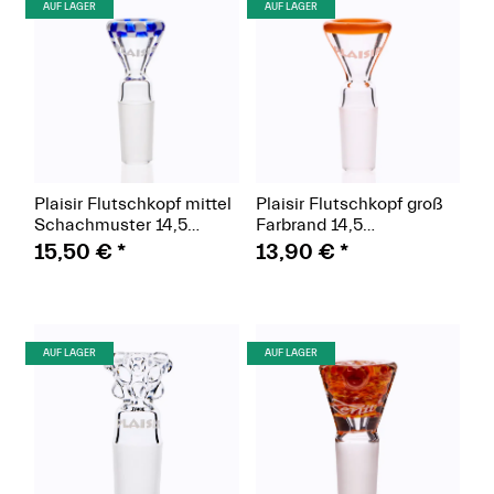
(Paket)
(Paket)
AUF LAGER
AUF LAGER
Plaisir Flutschkopf mittel
Plaisir Flutschkopf groß
Schachmuster 14,5
Farbrand 14,5
verschiedene Farben
verschiedene Farben
15,50 €
*
13,90 €
*
(Paket)
(Paket)
AUF LAGER
AUF LAGER