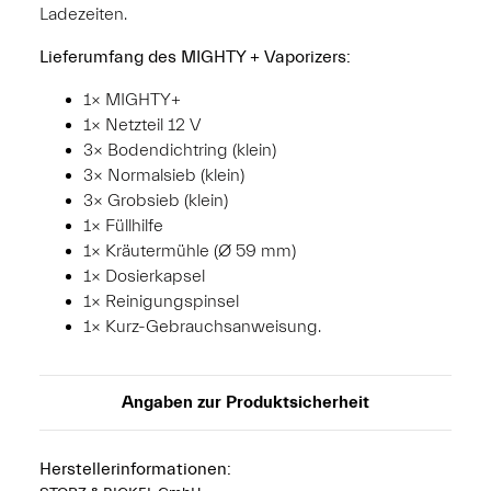
Ladezeiten.
Lieferumfang des MIGHTY + Vaporizers:
1× MIGHTY+
1× Netzteil 12 V
3× Bodendichtring (klein)
3× Normalsieb (klein)
3× Grobsieb (klein)
1× Füllhilfe
1× Kräutermühle (Ø 59 mm)
1× Dosierkapsel
1× Reinigungspinsel
1× Kurz-Gebrauchsanweisung.
Angaben zur Produktsicherheit
Herstellerinformationen: