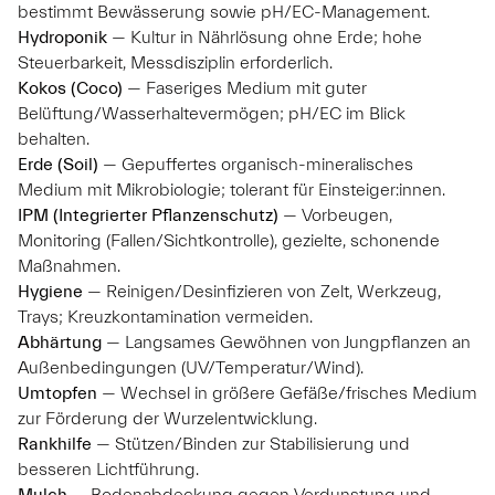
bestimmt Bewässerung sowie pH/EC-Management.
Hydroponik
— Kultur in Nährlösung ohne Erde; hohe
Steuerbarkeit, Messdisziplin erforderlich.
Kokos (Coco)
— Faseriges Medium mit guter
Belüftung/Wasserhaltevermögen; pH/EC im Blick
behalten.
Erde (Soil)
— Gepuffertes organisch-mineralisches
Medium mit Mikrobiologie; tolerant für Einsteiger:innen.
IPM (Integrierter Pflanzenschutz)
— Vorbeugen,
Monitoring (Fallen/Sichtkontrolle), gezielte, schonende
Maßnahmen.
Hygiene
— Reinigen/Desinfizieren von Zelt, Werkzeug,
Trays; Kreuzkontamination vermeiden.
Abhärtung
— Langsames Gewöhnen von Jungpflanzen an
Außenbedingungen (UV/Temperatur/Wind).
Umtopfen
— Wechsel in größere Gefäße/frisches Medium
zur Förderung der Wurzelentwicklung.
Rankhilfe
— Stützen/Binden zur Stabilisierung und
besseren Lichtführung.
Mulch
— Bodenabdeckung gegen Verdunstung und