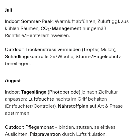
Juli
Indoor:
Sommer-Peak
: Warmluft abführen,
Zuluft
ggf. aus
kühlen Räumen,
CO₂-Management
nur gemäß
Richtlinie/Herstellerhinweisen.
Outdoor:
Trockenstress vermeiden
(Tropfer, Mulch),
Schädlingskontrolle
2×/Woche,
Sturm-/Hagelschutz
bereitlegen.
August
Indoor:
Tageslänge
(Photoperiode)
je nach Zielkultur
anpassen;
Luftfeuchte
nachts im Griff behalten
(Entfeuchter/Controller).
Nährstoffplan
auf Art & Phase
abstimmen.
Outdoor:
Pflegemonat
– binden, stützen, selektives
Auslichten.
Pilzprävention
durch Luftzirkulation.