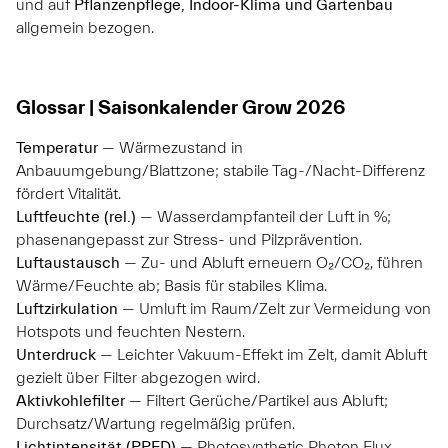
und auf
Pflanzenpflege, Indoor-Klima und Gartenbau
allgemein bezogen.
Glossar | Saisonkalender Grow 2026
Temperatur
— Wärmezustand in
Anbauumgebung/Blattzone; stabile Tag-/Nacht-Differenz
fördert Vitalität.
Luftfeuchte (rel.)
— Wasserdampfanteil der Luft in %;
phasenangepasst zur Stress- und Pilzprävention.
Luftaustausch
— Zu- und Abluft erneuern O₂/CO₂, führen
Wärme/Feuchte ab; Basis für stabiles Klima.
Luftzirkulation
— Umluft im Raum/Zelt zur Vermeidung von
Hotspots und feuchten Nestern.
Unterdruck
— Leichter Vakuum-Effekt im Zelt, damit Abluft
gezielt über Filter abgezogen wird.
Aktivkohlefilter
— Filtert Gerüche/Partikel aus Abluft;
Durchsatz/Wartung regelmäßig prüfen.
Lichtintensität (PPFD)
— Photosynthetic Photon Flux