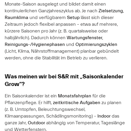
Monate-Saison ausgelegt und bildet damit einen
kontinuierlichen Ganzjahreszyklus ab. Je nach
Zielsetzung,
Raumklima
und verfügbarem
Setup
lässt sich dieser
Zeitraum jedoch flexibel anpassen – etwa auf mehrere,
kürzere Saisonen pro Jahr (z. B. quartalsweise oder
halbjährlich). Dadurch können
Wartungsfenster,
Reinigungs-/Hygienephasen
und
Optimierungszyklen
(Licht, Klima, Nährstoffmanagement) planbar gebündelt
werden, ohne die Stabilität im Betrieb zu verlieren.
Was meinen wir bei S&R mit „Saisonkalender
Grow“?
Ein Saisonkalender ist ein
Monatsfahrplan
für die
Pflanzenpflege. Er hilft,
zeitkritische Aufgaben
zu planen
(z. B. Umtopfen, Beleuchtungswechsel,
Klimaanpassungen, Schädlingsmonitoring) –
Indoor
das
ganze Jahr,
Outdoor
abhängig von Temperatur, Tageslänge
und Wetterfenstern.