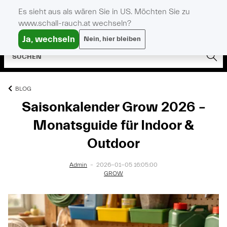
Es sieht aus als wären Sie in US. Möchten Sie zu
www.schall-rauch.at wechseln?
Ja, wechseln
Nein, hier bleiben
BLOG
Saisonkalender Grow 2026 –
Monatsguide für Indoor &
Outdoor
Admin
–
2026-01-05 16:05:00
GROW