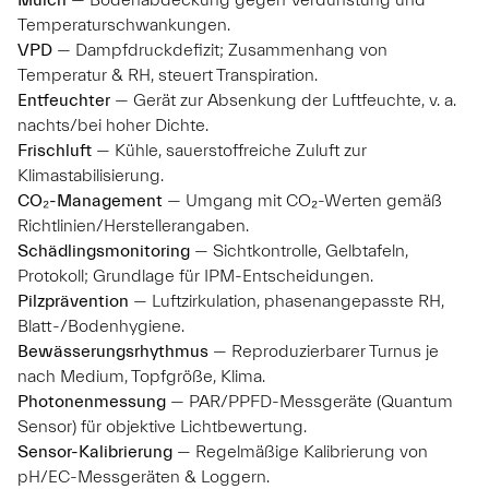
Temperaturschwankungen.
VPD
— Dampfdruckdefizit; Zusammenhang von
Temperatur & RH, steuert Transpiration.
Entfeuchter
— Gerät zur Absenkung der Luftfeuchte, v. a.
nachts/bei hoher Dichte.
Frischluft
— Kühle, sauerstoffreiche Zuluft zur
Klimastabilisierung.
CO₂-Management
— Umgang mit CO₂-Werten gemäß
Richtlinien/Herstellerangaben.
Schädlingsmonitoring
— Sichtkontrolle, Gelbtafeln,
Protokoll; Grundlage für IPM-Entscheidungen.
Pilzprävention
— Luftzirkulation, phasenangepasste RH,
Blatt-/Bodenhygiene.
Bewässerungsrhythmus
— Reproduzierbarer Turnus je
nach Medium, Topfgröße, Klima.
Photonenmessung
— PAR/PPFD-Messgeräte (Quantum
Sensor) für objektive Lichtbewertung.
Sensor-Kalibrierung
— Regelmäßige Kalibrierung von
pH/EC-Messgeräten & Loggern.