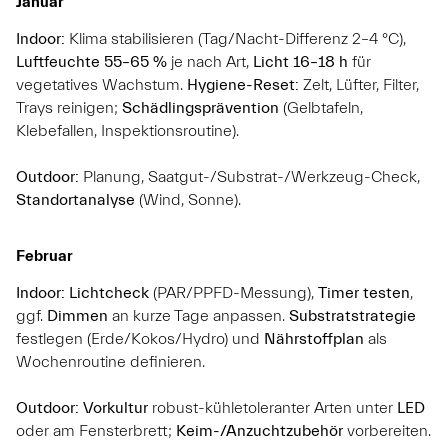
Januar
Indoor:
Klima stabilisieren (Tag/Nacht-Differenz 2–4 °C),
Luftfeuchte 55–65 %
je nach Art,
Licht 16–18 h
für
vegetatives Wachstum.
Hygiene-Reset:
Zelt, Lüfter, Filter,
Trays reinigen;
Schädlingsprävention
(Gelbtafeln,
Klebefallen, Inspektionsroutine).
Outdoor:
Planung, Saatgut-/Substrat-/Werkzeug-Check,
Standortanalyse
(Wind, Sonne).
Februar
Indoor:
Lichtcheck
(PAR/PPFD-Messung),
Timer testen
,
ggf.
Dimmen
an kurze Tage anpassen.
Substratstrategie
festlegen (Erde/Kokos/Hydro) und
Nährstoffplan
als
Wochenroutine definieren.
Outdoor:
Vorkultur
robust-kühletoleranter Arten unter
LED
oder am Fensterbrett;
Keim-/Anzuchtzubehör
vorbereiten.