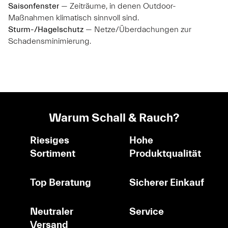
Saisonfenster
— Zeiträume, in denen Outdoor-
Maßnahmen klimatisch sinnvoll sind.
Sturm-/Hagelschutz
— Netze/Überdachungen zur
Schadensminimierung.
Warum Schall & Rauch?
Riesiges
Hohe
Sortiment
Produktqualität
Top Beratung
Sicherer Einkauf
Neutraler
Service
Versand