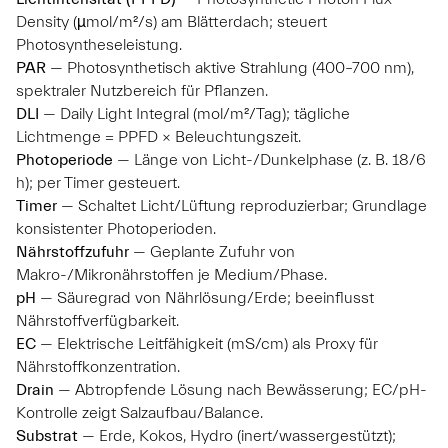
Density (µmol/m²/s) am Blätterdach; steuert
Photosyntheseleistung.
PAR
— Photosynthetisch aktive Strahlung (400–700 nm),
spektraler Nutzbereich für Pflanzen.
DLI
— Daily Light Integral (mol/m²/Tag); tägliche
Lichtmenge = PPFD × Beleuchtungszeit.
Photoperiode
— Länge von Licht-/Dunkelphase (z. B. 18/6
h); per Timer gesteuert.
Timer
— Schaltet Licht/Lüftung reproduzierbar; Grundlage
konsistenter Photoperioden.
Nährstoffzufuhr
— Geplante Zufuhr von
Makro-/Mikronährstoffen je Medium/Phase.
pH
— Säuregrad von Nährlösung/Erde; beeinflusst
Nährstoffverfügbarkeit.
EC
— Elektrische Leitfähigkeit (mS/cm) als Proxy für
Nährstoffkonzentration.
Drain
— Abtropfende Lösung nach Bewässerung; EC/pH-
Kontrolle zeigt Salzaufbau/Balance.
Substrat
— Erde, Kokos, Hydro (inert/wassergestützt);