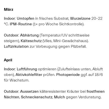
März
Indoor:
Umtopfen
in frisches Substrat,
Wurzelzone
20–22
°C.
IPM-Routine
(1× pro Woche Sichtkontrolle).
Outdoor:
Abhärtung
(Temperatur/UV schrittweise
steigern),
Kälteschutz
(Vlies, Mini-Gewächshaus).
Luftzirkulation
zur Vorbeugung gegen Pilzbefall.
April
Indoor:
Luftführung
optimieren (Zulufteinlass unten, Abluft
oben),
Aktivkohlefilter
prüfen.
Photoperiode
ggf. auf 18/6
für Wachstum.
Outdoor:
Aussetzen
kälteresistenter Kräuter bei
frostfreien
Nächten
,
Schneckenschutz
,
Mulch
gegen Verdunstung.