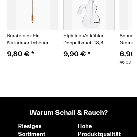
Bürste dick Eis
Highline Vorkühler
Schman
Naturhaar L=55cm
Doppelbauch 18,8
Gramm
9,80 €
*
9,90 €
*
6,90
46,00 € 
Warum Schall & Rauch?
Riesiges
Hohe
Sortiment
Produktqualität