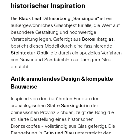
historischer Inspiration
Die
Black Leaf Diffusorbong „Sanxingdui“
ist ein
außergewöhnliches Glasobjekt für alle, die Wert auf
besondere Gestaltung und hochwertige
Verarbeitung legen. Gefertigt aus
Borosilikatglas
,
besticht dieses Modell durch eine faszinierende
Steintextur-Optik
, die durch ein spezielles Verfahren
aus Gravur und Sandstrahlen auf farbigem Glas
entsteht.
Antik anmutendes Design & kompakte
Bauweise
Inspiriert von den berühmten Funden der
archäologischen Stätte
Sanxingdui
in der
chinesischen Provinz Sichuan, zeigt die Bong die
stilisierte Darstellung eines historischen
Bronzekopfes – vollständig aus Glas gefertigt. Die
Farbgebung in
Grün und Blau
unterstreicht den