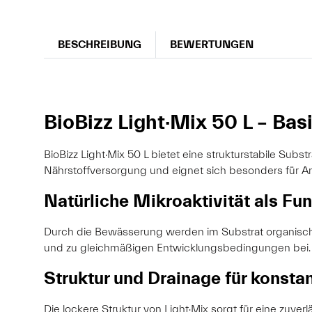
BESCHREIBUNG
BEWERTUNGEN
BioBizz Light·Mix 50 L – Bas
BioBizz Light·Mix 50 L bietet eine strukturstabile Su
Nährstoffversorgung und eignet sich besonders für An
Natürliche Mikroaktivität als F
Durch die Bewässerung werden im Substrat organische 
und zu gleichmäßigen Entwicklungsbedingungen bei.
Struktur und Drainage für konsta
Die lockere Struktur von Light·Mix sorgt für eine zuv