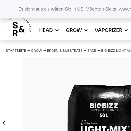
DE
SCHALL & RAUCH
+43732908086
online
Es sieht aus als wären Sie in US. Möchten Sie zu www.
HEAD
GROW
VAPORIZER
STARTSEITE
GROW
ERDEN & SUBSTRATE
ERDE
BIO BIZZ LIGHT MI