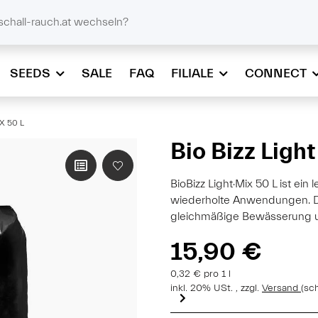
@schall-rauch.at
schall-rauch.at wechseln?
SEEDS
SALE
FAQ
FILIALE
CONNECT
X 50 L
Bio Bizz Light
BioBizz Light·Mix 50 L ist ei
wiederholte Anwendungen. Di
gleichmäßige Bewässerung und
15,90 €
0,32 € pro 1 l
inkl. 20% USt. , zzgl.
Versand
(sc