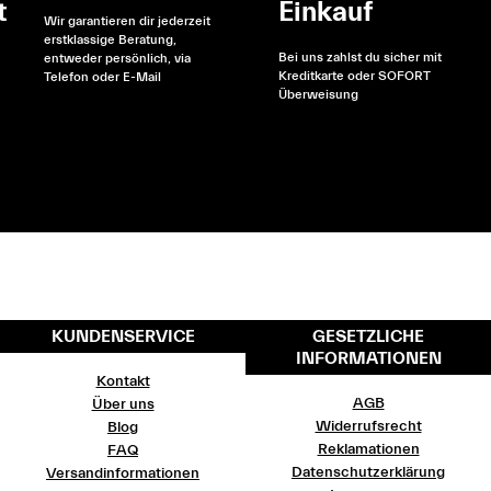
t
Einkauf
Wir garantieren dir jederzeit
erstklassige Beratung,
Bei uns zahlst du sicher mit
entweder persönlich, via
Kreditkarte oder SOFORT
Telefon oder E-Mail
Überweisung
KUNDENSERVICE
GESETZLICHE
INFORMATIONEN
Kontakt
AGB
Über uns
Widerrufsrecht
Blog
Reklamationen
FAQ
Datenschutzerklärung
Versandinformationen