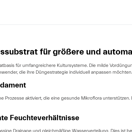
issubstrat für größere und automa
bstratbasis für umfangreichere Kultursysteme. Die milde Vordüng
wender, die ihre Düngestrategie individuell anpassen möchten
undament
Prozesse aktiviert, die eine gesunde Mikroflora unterstützen. 
nte Feuchteverhältnisse
erlässige Drainage und gleichmäßige Wasserverteilung. Dies ist 