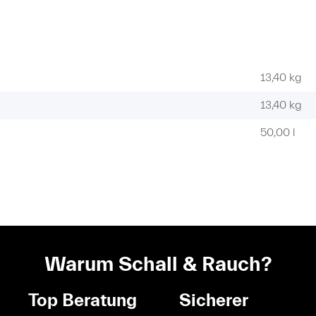
13,40 kg
13,40
kg
50,00 l
Warum Schall & Rauch?
Top Beratung
Sicherer