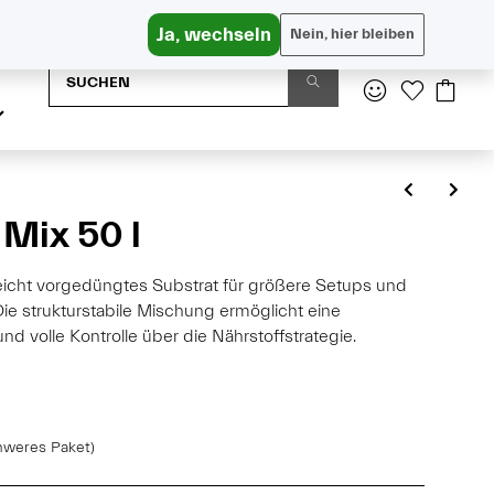
Versandkostenfrei in AT ab € 65, DE ab € 95
Ja, wechseln
Nein, hier bleiben
 Mix 50 l
n leicht vorgedüngtes Substrat für größere Setups und
e strukturstabile Mischung ermöglicht eine
 volle Kontrolle über die Nährstoffstrategie.
hweres Paket)