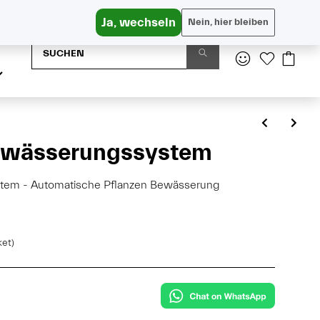
Versandkostenfrei in AT ab € 65, DE ab € 95
Ja, wechseln
Nein, hier bleiben
Bewässerungssystem
tem - Automatische Pflanzen Bewässerung
ket)