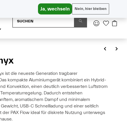
Versandkostenfrei in AT ab € 65, DE ab € 95
Ja, wechseln
Nein, hier bleiben
nyx
yx ist die neueste Generation tragbarer
Das kompakte Aluminiumgerät kombiniert ein Hybrid-
nd Konvektion, einen deutlich verbesserten Luftstrom
it-Temperaturregelung. Dadurch entstehen
sanftem, aromatischem Dampf und minimalem
 Gewicht, USB-C Schnellladung und einer seitlich
t der PAX Flow ideal für diskrete Nutzung unterwegs
hause.